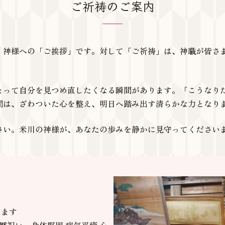
ご祈祷のご案内
、神様への「ご挨拶」です。対して「ご祈祷」は、神職が皆さ
まって自分を見つめ直したくなる瞬間があります。「こうなり
間は、ざわついた心を整え、明日へ踏み出す清らかな力となり
さい。米川の神様が、あなたの歩みを静かに見守ってください
けます
暦祝い 身体堅固 病気平癒 心