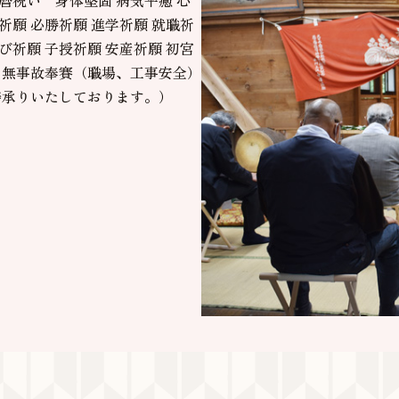
祈願 必勝祈願 進学祈願 就職祈
び祈願 子授祈願 安産祈願 初宮
栄 無事故奉賽（職場、工事安全）
祷承りいたしております。）