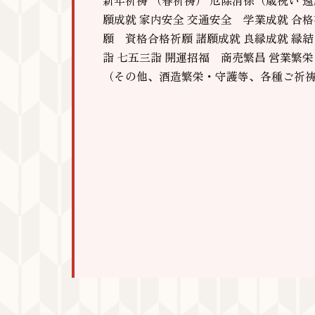
願成就 家内安全 交通安全 学業成就 合格
願 資格合格祈願 諸願成就 良縁成就 縁結
詣 七五三詣 開運招福 商売繁昌 営業繁
（その他、酒造繁栄・守護等、各種ご祈