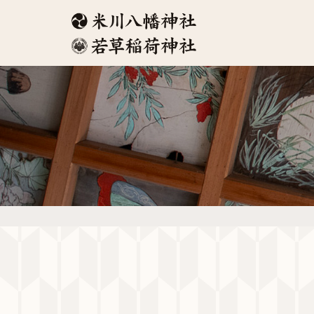
コ
ナ
ン
ビ
テ
ゲ
ン
ー
ツ
シ
へ
ョ
ス
ン
キ
に
ッ
移
プ
動