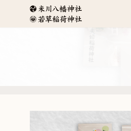
コ
ナ
ン
ビ
テ
ゲ
ン
ー
ツ
シ
へ
ョ
ス
ン
キ
に
ッ
移
プ
動