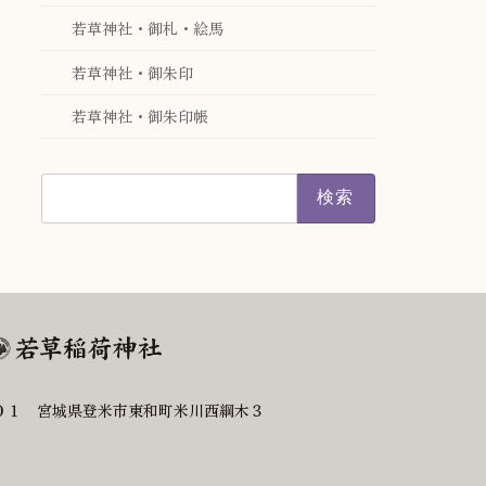
若草神社・御札・絵馬
若草神社・御朱印
若草神社・御朱印帳
検
索:
０１ 宮城県登米市東和町米川西綱木３