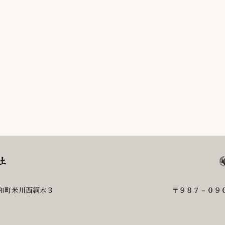
和町米川西綱木３
〒９８７－０９