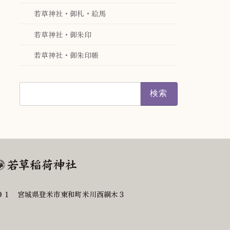
若草神社・御札・絵馬
若草神社・御朱印
若草神社・御朱印帳
検
索:
０１ 宮城県登米市東和町米川西綱木３