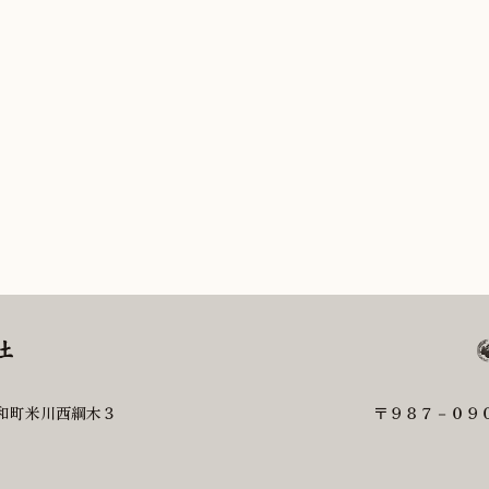
和町米川西綱木３
〒９８７－０９