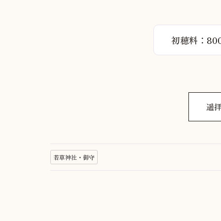
初穂料：80
遥
若草神社・御守