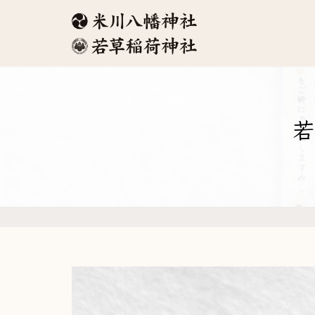
コ
ナ
ン
ビ
テ
ゲ
ン
ー
ツ
シ
へ
ョ
ス
ン
若
キ
に
ッ
移
プ
動